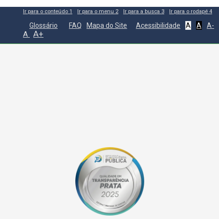
Ir para o conteúdo
1
Ir para o menu
2
Ir para a busca
3
Ir para o rodapé
4
Glossário
FAQ
Mapa do Site
Acessibilidade
A
A
A-
A+
A