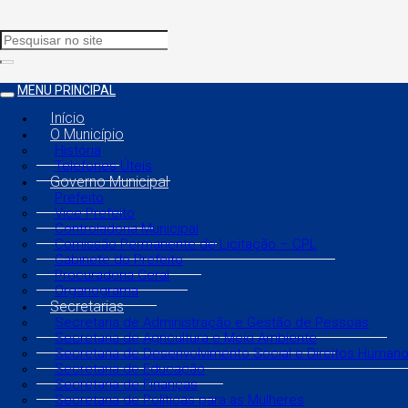
MENU PRINCIPAL
Início
O Município
História
Telefones Úteis
Governo Municipal
Prefeito
Vice Prefeito
Controladoria Municipal
Comissão Permanente de Licitação – CPL
Gabinete do Prefeito
Procuradoria Geral
Organograma
Secretarias
Secretaria de Administração e Gestão de Pessoas
Secretaria de Agricultura e Meio Ambiente
Secretaria de Desenvolvimento Social e Direitos Human
Secretaria de Educação
Secretaria de Finanças
Secretaria de Políticas para as Mulheres