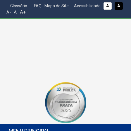
Glossário
FAQ
Mapa do Site
Acessibilidade
A
A
A+
A
A-
MENU PRINCIPAL