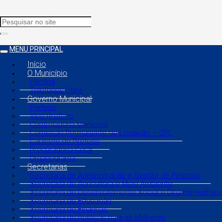
MENU PRINCIPAL
Início
O Município
História
Telefones Úteis
Governo Municipal
Prefeito
Vice Prefeito
Controladoria Municipal
Comissão Permanente de Licitação – CPL
Gabinete do Prefeito
Procuradoria Geral
Organograma
Secretarias
Secretaria de Administração e Gestão de Pessoas
Secretaria de Agricultura e Meio Ambiente
Secretaria de Desenvolvimento Social e Direitos Human
Secretaria de Educação
Secretaria de Finanças
Secretaria de Políticas para as Mulheres