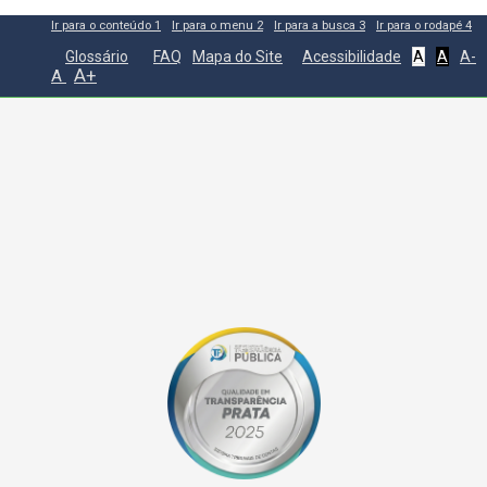
Ir para o conteúdo
1
Ir para o menu
2
Ir para a busca
3
Ir para o rodapé
4
Glossário
FAQ
Mapa do Site
Acessibilidade
A
A
A-
A+
A