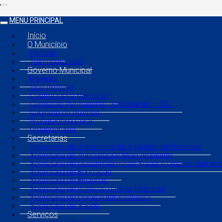
MENU PRINCIPAL
Início
O Município
História
Telefones Úteis
Governo Municipal
Prefeito
Vice Prefeito
Controladoria Municipal
Comissão Permanente de Licitação – CPL
Gabinete do Prefeito
Procuradoria Geral
Organograma
Secretarias
Secretaria de Administração e Gestão de Pessoas
Secretaria de Agricultura e Meio Ambiente
Secretaria de Desenvolvimento Social e Direitos Human
Secretaria de Educação
Secretaria de Finanças
Secretaria de Políticas para as Mulheres
Secretaria de Obras e Infraestrutura
Secretaria de Saúde
Serviços