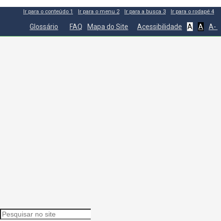
Ir para o conteúdo
1
Ir para o menu
2
Ir para a busca
3
Ir para o rodapé
4
Glossário
FAQ
Mapa do Site
Acessibilidade
A
A
A-