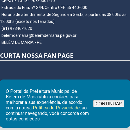
CNPJ nº 10.184.703/0001-70
Estrada do Ena, nº S/N, Centro CEP 55.440-000
Horário de atendimento: de Segunda à Sexta, a partir das 08:00hs às
12:00hs (exceto nos feriados)
(81) 97346-1620
belemdemaria@belemdemaria.pe.gov.br
BELÉM DE MARIA - PE
CURTA NOSSA FAN PAGE
O Portal da Prefeitura Municipal de
Belém de Maria utiliza cookies para
melhorar a sua experiência, de acordo
CONTINUAR
com a nossa
Política de Privacidade
, ao
continuar navegando, você concorda com
Ir para
estas condições.
© Copyright 2026 Prefeitura Municipal de BELÉM DE MARIA | Todos os
direitos reservados