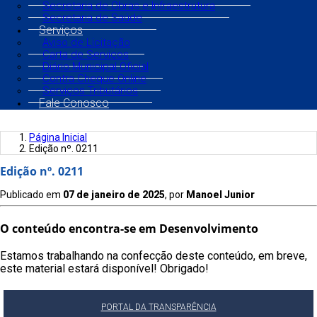
Secretaria de Obras e Infraestrutura
Secretaria de Saúde
Serviços
Aviso de Licitação
Carta de Serviços
Diário Municipal Oficial
Contra Cheque Online
Serviços Tributários
Fale Conosco
Página Inicial
Edição nº. 0211
Edição nº. 0211
Publicado em
07 de janeiro de 2025
, por
Manoel Junior
O conteúdo encontra-se em Desenvolvimento
Estamos trabalhando na confecção deste conteúdo, em breve,
este material estará disponível! Obrigado!
PORTAL DA TRANSPARÊNCIA