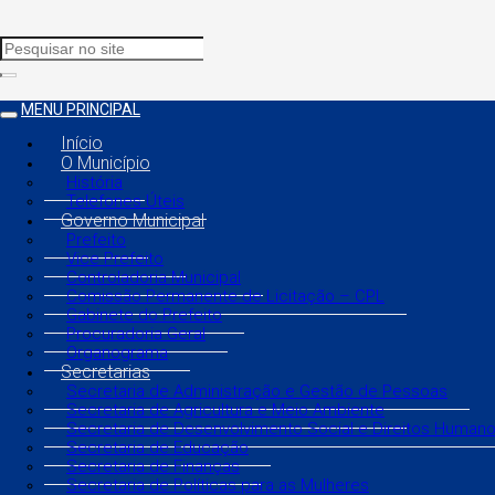
MENU PRINCIPAL
Início
O Município
História
Telefones Úteis
Governo Municipal
Prefeito
Vice Prefeito
Controladoria Municipal
Comissão Permanente de Licitação – CPL
Gabinete do Prefeito
Procuradoria Geral
Organograma
Secretarias
Secretaria de Administração e Gestão de Pessoas
Secretaria de Agricultura e Meio Ambiente
Secretaria de Desenvolvimento Social e Direitos Human
Secretaria de Educação
Secretaria de Finanças
Secretaria de Políticas para as Mulheres