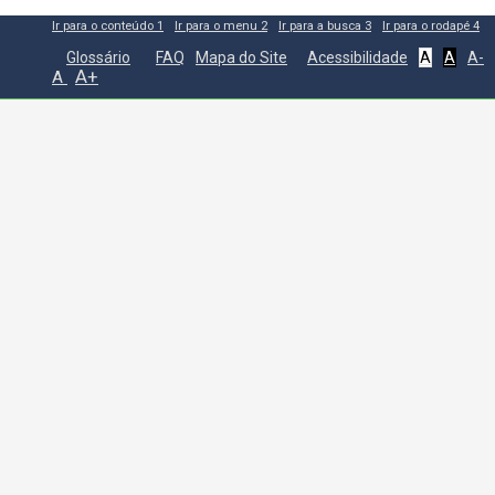
Ir para o conteúdo
1
Ir para o menu
2
Ir para a busca
3
Ir para o rodapé
4
Glossário
FAQ
Mapa do Site
Acessibilidade
A
A
A-
A+
A