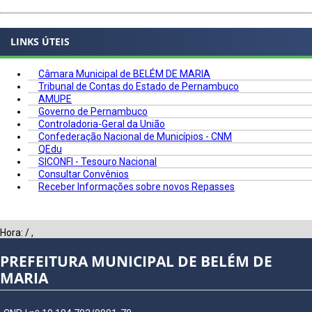
LINKS ÚTEIS
Câmara Municipal de BELÉM DE MARIA
Tribunal de Contas do Estado de Pernambuco
AMUPE
Governo de Pernambuco
Controladoria-Geral da União
Confederação Nacional de Municípios - CNM
QEdu
SICONFI - Tesouro Nacional
Consultar Convênios
Receber Informações sobre novos Repasses
Hora:
/
,
PREFEITURA MUNICIPAL DE BELÉM DE
MARIA