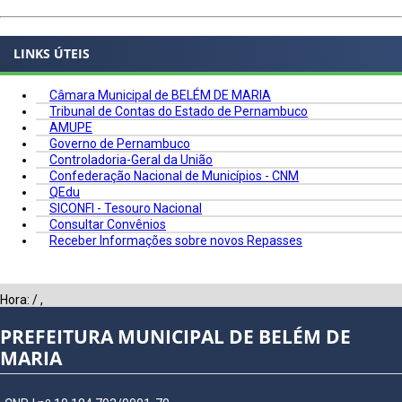
LINKS ÚTEIS
Câmara Municipal de BELÉM DE MARIA
Tribunal de Contas do Estado de Pernambuco
AMUPE
Governo de Pernambuco
Controladoria-Geral da União
Confederação Nacional de Municípios - CNM
QEdu
SICONFI - Tesouro Nacional
Consultar Convênios
Receber Informações sobre novos Repasses
Hora:
/
,
PREFEITURA MUNICIPAL DE BELÉM DE
MARIA