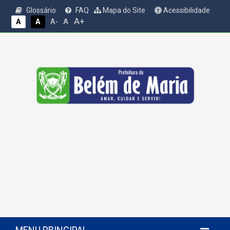
Glossário
FAQ
Mapa do Site
Acessibilidade
A+
A
A
A
A-
MENU PRINCIPAL