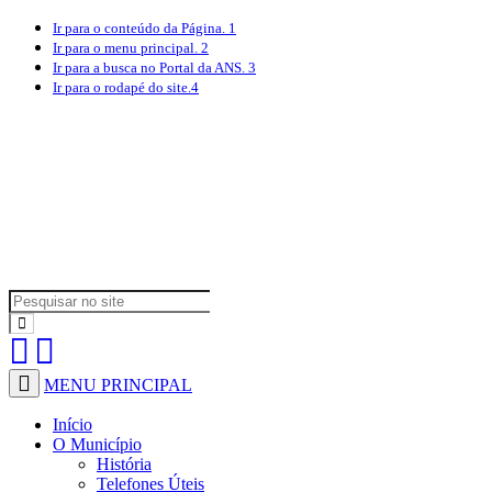
Ir para o conteúdo
da Página.
1
Ir para o menu
principal.
2
Ir para a busca
no Portal da ANS.
3
Ir para o rodapé
do site.
4
MENU PRINCIPAL
Início
O Município
História
Telefones Úteis