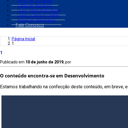
Aviso de Licitação
Carta de Serviços
Diário Municipal Oficial
Contra Cheque Online
Serviços Tributários
Fale Conosco
Página Inicial
1
1
Publicado em
10 de junho de 2019
, por
O conteúdo encontra-se em Desenvolvimento
Estamos trabalhando na confecção deste conteúdo, em breve, es