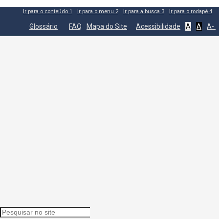
Ir para o conteúdo
1
Ir para o menu
2
Ir para a busca
3
Ir para o rodapé
4
Glossário
FAQ
Mapa do Site
Acessibilidade
A
A
A-