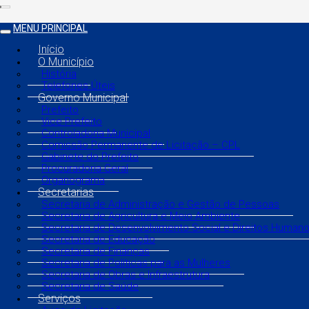
MENU PRINCIPAL
Início
O Município
História
Telefones Úteis
Governo Municipal
Prefeito
Vice Prefeito
Controladoria Municipal
Comissão Permanente de Licitação – CPL
Gabinete do Prefeito
Procuradoria Geral
Organograma
Secretarias
Secretaria de Administração e Gestão de Pessoas
Secretaria de Agricultura e Meio Ambiente
Secretaria de Desenvolvimento Social e Direitos Human
Secretaria de Educação
Secretaria de Finanças
Secretaria de Políticas para as Mulheres
Secretaria de Obras e Infraestrutura
Secretaria de Saúde
Serviços