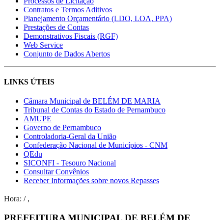
Processos de Licitação
Contratos e Termos Aditivos
Planejamento Orçamentário (LDO, LOA, PPA)
Prestações de Contas
Demonstrativos Fiscais (RGF)
Web Service
Conjunto de Dados Abertos
LINKS ÚTEIS
Câmara Municipal de BELÉM DE MARIA
Tribunal de Contas do Estado de Pernambuco
AMUPE
Governo de Pernambuco
Controladoria-Geral da União
Confederação Nacional de Municípios - CNM
QEdu
SICONFI - Tesouro Nacional
Consultar Convênios
Receber Informações sobre novos Repasses
Hora:
/
,
PREFEITURA MUNICIPAL DE BELÉM DE