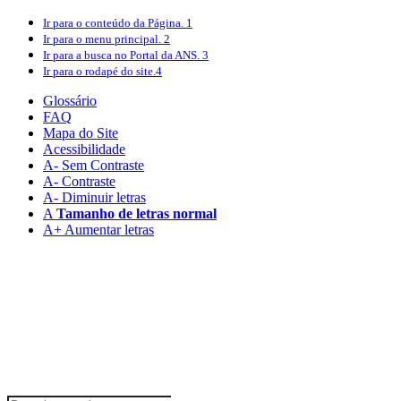
Ir para o conteúdo
da Página.
1
Ir para o menu
principal.
2
Ir para a busca
no Portal da ANS.
3
Ir para o rodapé
do site.
4
Glossário
FAQ
Mapa do Site
Acessibilidade
A
- Sem Contraste
A
- Contraste
A-
Diminuir letras
A
Tamanho de letras normal
A+
Aumentar letras