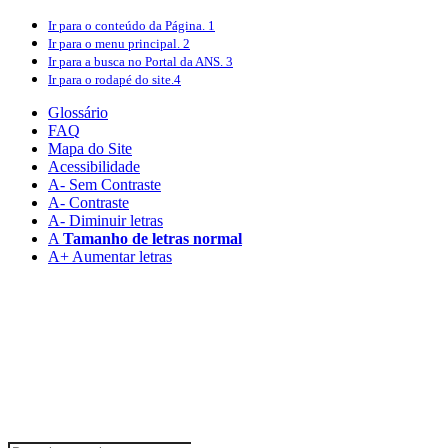
Ir para o conteúdo
da Página.
1
Ir para o menu
principal.
2
Ir para a busca
no Portal da ANS.
3
Ir para o rodapé
do site.
4
Glossário
FAQ
Mapa do Site
Acessibilidade
A
- Sem Contraste
A
- Contraste
A-
Diminuir letras
A
Tamanho de letras normal
A+
Aumentar letras