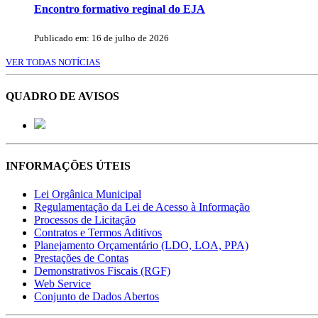
Encontro formativo reginal do EJA
Publicado em: 16 de julho de 2026
VER TODAS NOTÍCIAS
QUADRO DE AVISOS
INFORMAÇÕES ÚTEIS
Lei Orgânica Municipal
Regulamentação da Lei de Acesso à Informação
Processos de Licitação
Contratos e Termos Aditivos
Planejamento Orçamentário (LDO, LOA, PPA)
Prestações de Contas
Demonstrativos Fiscais (RGF)
Web Service
Conjunto de Dados Abertos