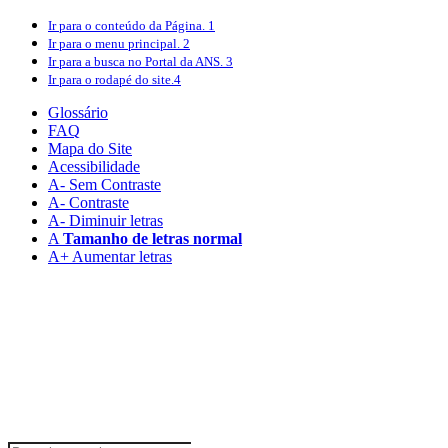
Ir para o conteúdo
da Página.
1
Ir para o menu
principal.
2
Ir para a busca
no Portal da ANS.
3
Ir para o rodapé
do site.
4
Glossário
FAQ
Mapa do Site
Acessibilidade
A
- Sem Contraste
A
- Contraste
A-
Diminuir letras
A
Tamanho de letras normal
A+
Aumentar letras