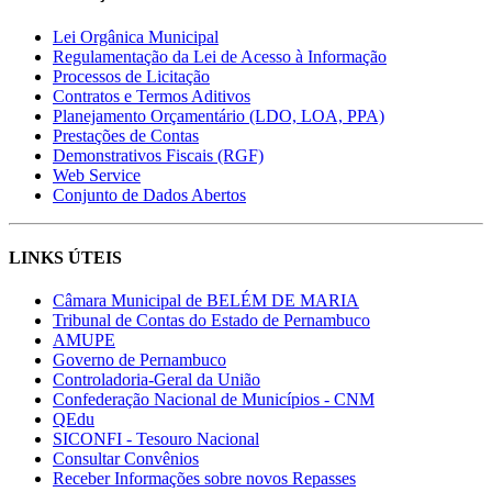
Lei Orgânica Municipal
Regulamentação da Lei de Acesso à Informação
Processos de Licitação
Contratos e Termos Aditivos
Planejamento Orçamentário (LDO, LOA, PPA)
Prestações de Contas
Demonstrativos Fiscais (RGF)
Web Service
Conjunto de Dados Abertos
LINKS ÚTEIS
Câmara Municipal de BELÉM DE MARIA
Tribunal de Contas do Estado de Pernambuco
AMUPE
Governo de Pernambuco
Controladoria-Geral da União
Confederação Nacional de Municípios - CNM
QEdu
SICONFI - Tesouro Nacional
Consultar Convênios
Receber Informações sobre novos Repasses