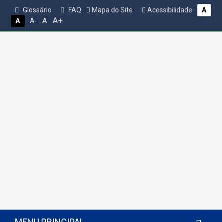
Glossário
FAQ
Mapa do Site
Acessibilidade
A
A+
A
A
A-
MENU PRINCIPAL