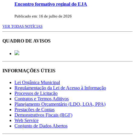
Encontro formativo reginal do EJA
Publicado em: 16 de julho de 2026
VER TODAS NOTÍCIAS
QUADRO DE AVISOS
INFORMAÇÕES ÚTEIS
Lei Orgânica Municipal
Regulamentação da Lei de Acesso à Informação
Processos de Licitação
Contratos e Termos Aditivos
Planejamento Orçamentário (LDO, LOA, PPA)
Prestações de Contas
Demonstrativos Fiscais (RGF)
Web Service
Conjunto de Dados Abertos