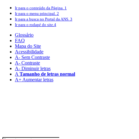
Ir para o conteúdo
da Página.
1
Ir para o menu
principal.
2
Ir para a busca
no Portal da ANS.
3
Ir para o rodapé
do site.
4
Glossário
FAQ
Mapa do Site
Acessibilidade
A
- Sem Contraste
A
- Contraste
A-
Diminuir letras
A
Tamanho de letras normal
A+
Aumentar letras