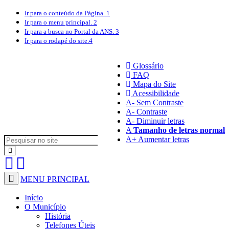
Ir para o conteúdo
da Página.
1
Ir para o menu
principal.
2
Ir para a busca
no Portal da ANS.
3
Ir para o rodapé
do site.
4
Glossário
FAQ
Mapa do Site
Acessibilidade
A
- Sem Contraste
A
- Contraste
A-
Diminuir letras
A
Tamanho de letras normal
A+
Aumentar letras
MENU PRINCIPAL
Início
O Município
História
Telefones Úteis