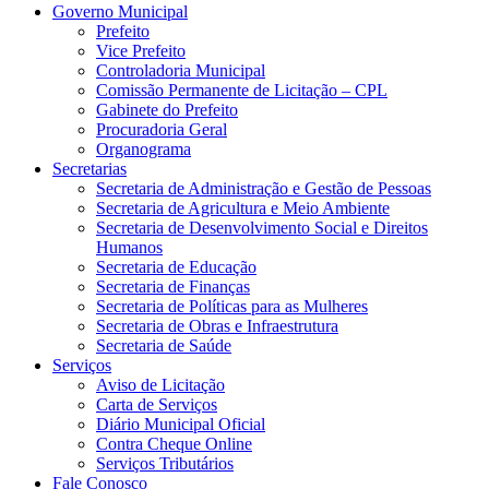
Governo Municipal
Prefeito
Vice Prefeito
Controladoria Municipal
Comissão Permanente de Licitação – CPL
Gabinete do Prefeito
Procuradoria Geral
Organograma
Secretarias
Secretaria de Administração e Gestão de Pessoas
Secretaria de Agricultura e Meio Ambiente
Secretaria de Desenvolvimento Social e Direitos
Humanos
Secretaria de Educação
Secretaria de Finanças
Secretaria de Políticas para as Mulheres
Secretaria de Obras e Infraestrutura
Secretaria de Saúde
Serviços
Aviso de Licitação
Carta de Serviços
Diário Municipal Oficial
Contra Cheque Online
Serviços Tributários
Fale Conosco