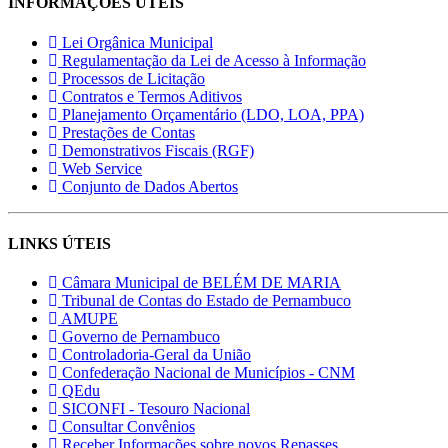
INFORMAÇÕES ÚTEIS
Lei Orgânica Municipal
Regulamentação da Lei de Acesso à Informação
Processos de Licitação
Contratos e Termos Aditivos
Planejamento Orçamentário (LDO, LOA, PPA)
Prestações de Contas
Demonstrativos Fiscais (RGF)
Web Service
Conjunto de Dados Abertos
LINKS ÚTEIS
Câmara Municipal de BELÉM DE MARIA
Tribunal de Contas do Estado de Pernambuco
AMUPE
Governo de Pernambuco
Controladoria-Geral da União
Confederação Nacional de Municípios - CNM
QEdu
SICONFI - Tesouro Nacional
Consultar Convênios
Receber Informações sobre novos Repasses