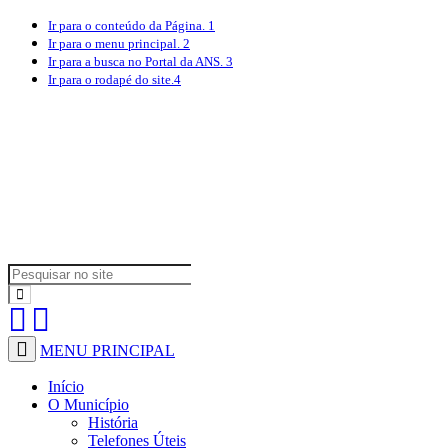
Ir para o conteúdo
da Página.
1
Ir para o menu
principal.
2
Ir para a busca
no Portal da ANS.
3
Ir para o rodapé
do site.
4
MENU PRINCIPAL
Início
O Município
História
Telefones Úteis