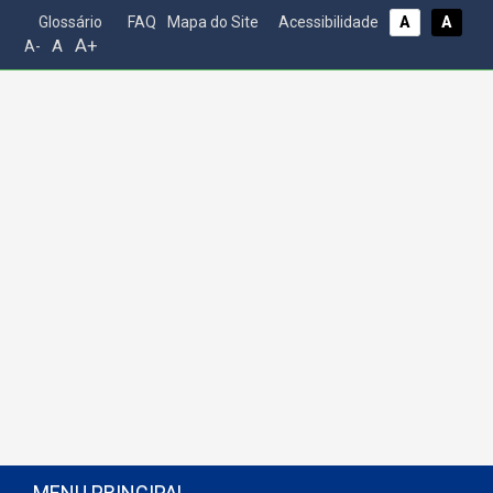
Glossário
FAQ
Mapa do Site
Acessibilidade
A
A
A+
A
A-
MENU PRINCIPAL