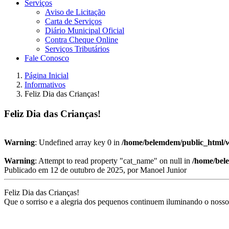
Serviços
Aviso de Licitação
Carta de Serviços
Diário Municipal Oficial
Contra Cheque Online
Serviços Tributários
Fale Conosco
Página Inicial
Informativos
Feliz Dia das Crianças!
Feliz Dia das Crianças!
Warning
: Undefined array key 0 in
/home/belemdem/public_html/w
Warning
: Attempt to read property "cat_name" on null in
/home/bel
Publicado em
12 de outubro de 2025
, por
Manoel Junior
Feliz Dia das Crianças!
Que o sorriso e a alegria dos pequenos continuem iluminando o noss