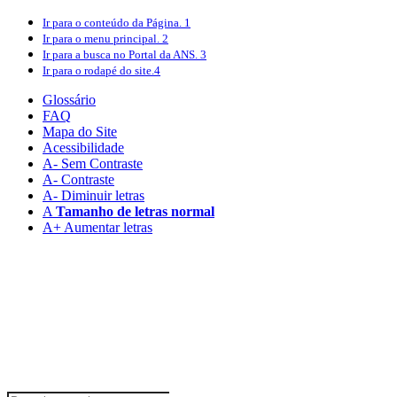
Ir para o conteúdo
da Página.
1
Ir para o menu
principal.
2
Ir para a busca
no Portal da ANS.
3
Ir para o rodapé
do site.
4
Glossário
FAQ
Mapa do Site
Acessibilidade
A
- Sem Contraste
A
- Contraste
A-
Diminuir letras
A
Tamanho de letras normal
A+
Aumentar letras