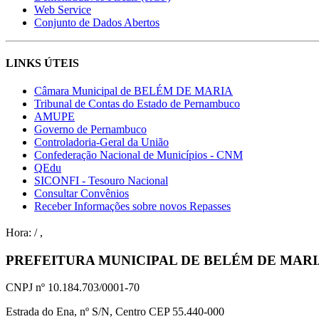
Web Service
Conjunto de Dados Abertos
LINKS ÚTEIS
Câmara Municipal de BELÉM DE MARIA
Tribunal de Contas do Estado de Pernambuco
AMUPE
Governo de Pernambuco
Controladoria-Geral da União
Confederação Nacional de Municípios - CNM
QEdu
SICONFI - Tesouro Nacional
Consultar Convênios
Receber Informações sobre novos Repasses
Hora:
/
,
PREFEITURA MUNICIPAL DE BELÉM DE MAR
CNPJ nº 10.184.703/0001-70
Estrada do Ena, nº S/N, Centro CEP 55.440-000