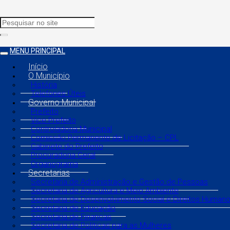
MENU PRINCIPAL
Início
O Município
História
Telefones Úteis
Governo Municipal
Prefeito
Vice Prefeito
Controladoria Municipal
Comissão Permanente de Licitação – CPL
Gabinete do Prefeito
Procuradoria Geral
Organograma
Secretarias
Secretaria de Administração e Gestão de Pessoas
Secretaria de Agricultura e Meio Ambiente
Secretaria de Desenvolvimento Social e Direitos Human
Secretaria de Educação
Secretaria de Finanças
Secretaria de Políticas para as Mulheres