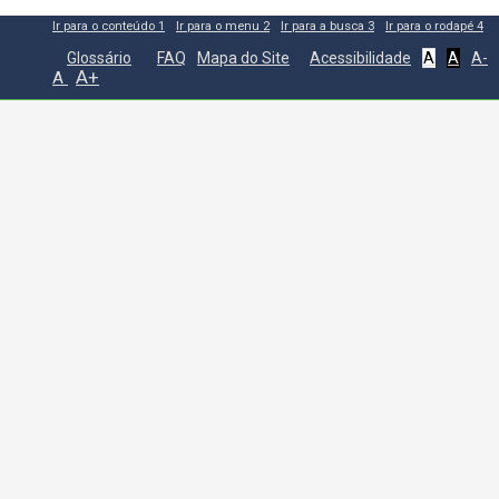
Ir para o conteúdo
1
Ir para o menu
2
Ir para a busca
3
Ir para o rodapé
4
Glossário
FAQ
Mapa do Site
Acessibilidade
A
A
A-
A+
A