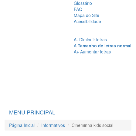
Glossário
FAQ
Mapa do Site
Acessibilidade
A
- Sem Contraste
A
- Contraste
A-
Diminuir letras
A
Tamanho de letras normal
A+
Aumentar letras
MENU PRINCIPAL
Página Inicial
Informativos
Cineminha kids social