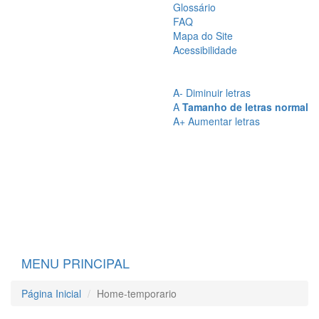
Glossário
FAQ
Mapa do Site
Acessibilidade
A
- Sem Contraste
A
- Contraste
A-
Diminuir letras
A
Tamanho de letras normal
A+
Aumentar letras
MENU PRINCIPAL
Página Inicial
Home-temporario