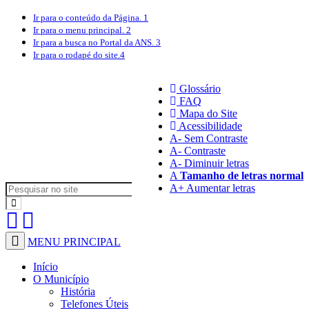
Ir para o conteúdo
da Página.
1
Ir para o menu
principal.
2
Ir para a busca
no Portal da ANS.
3
Ir para o rodapé
do site.
4
Glossário
FAQ
Mapa do Site
Acessibilidade
A
- Sem Contraste
A
- Contraste
A-
Diminuir letras
A
Tamanho de letras normal
A+
Aumentar letras
MENU PRINCIPAL
Início
O Município
História
Telefones Úteis