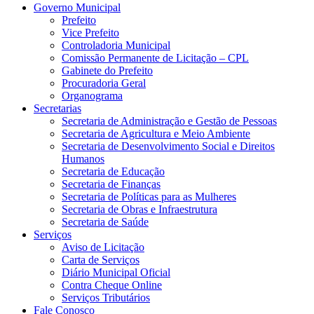
Governo Municipal
Prefeito
Vice Prefeito
Controladoria Municipal
Comissão Permanente de Licitação – CPL
Gabinete do Prefeito
Procuradoria Geral
Organograma
Secretarias
Secretaria de Administração e Gestão de Pessoas
Secretaria de Agricultura e Meio Ambiente
Secretaria de Desenvolvimento Social e Direitos
Humanos
Secretaria de Educação
Secretaria de Finanças
Secretaria de Políticas para as Mulheres
Secretaria de Obras e Infraestrutura
Secretaria de Saúde
Serviços
Aviso de Licitação
Carta de Serviços
Diário Municipal Oficial
Contra Cheque Online
Serviços Tributários
Fale Conosco