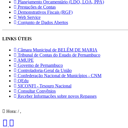
Planejamento Orçamentário (LDO, LOA, PPA)
Prestações de Contas
Demonstrativos Fiscais (RGF)
Web Service
Conjunto de Dados Abertos
LINKS ÚTEIS
Câmara Municipal de BELÉM DE MARIA
Tribunal de Contas do Estado de Pernambuco
AMUPE
Governo de Pernambuco
Controladoria-Geral da União
Confederação Nacional de Municípios - CNM
QEdu
SICONFI - Tesouro Nacional
Consultar Convênios
Receber Informações sobre novos Repasses
Hora:
/
,