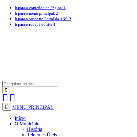
Ir para o conteúdo
da Página.
1
Ir para o menu
principal.
2
Ir para a busca
no Portal da ANS.
3
Ir para o rodapé
do site.
4
MENU PRINCIPAL
Início
O Município
História
Telefones Úteis