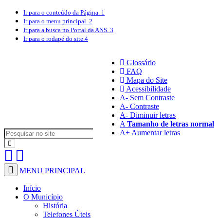
Ir para o conteúdo
da Página.
1
Ir para o menu
principal.
2
Ir para a busca
no Portal da ANS.
3
Ir para o rodapé
do site.
4
Glossário
FAQ
Mapa do Site
Acessibilidade
A
- Sem Contraste
A
- Contraste
A-
Diminuir letras
A
Tamanho de letras normal
A+
Aumentar letras
MENU PRINCIPAL
Início
O Município
História
Telefones Úteis