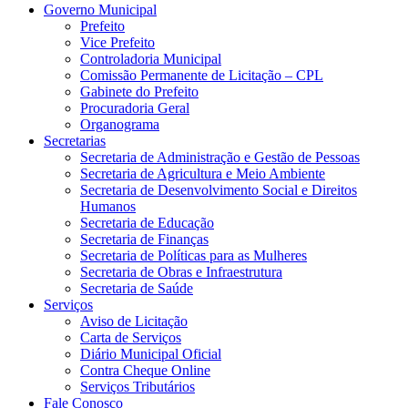
Governo Municipal
Prefeito
Vice Prefeito
Controladoria Municipal
Comissão Permanente de Licitação – CPL
Gabinete do Prefeito
Procuradoria Geral
Organograma
Secretarias
Secretaria de Administração e Gestão de Pessoas
Secretaria de Agricultura e Meio Ambiente
Secretaria de Desenvolvimento Social e Direitos
Humanos
Secretaria de Educação
Secretaria de Finanças
Secretaria de Políticas para as Mulheres
Secretaria de Obras e Infraestrutura
Secretaria de Saúde
Serviços
Aviso de Licitação
Carta de Serviços
Diário Municipal Oficial
Contra Cheque Online
Serviços Tributários
Fale Conosco