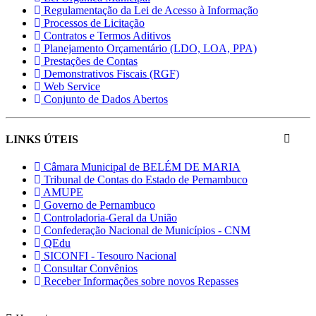
Regulamentação da Lei de Acesso à Informação
Processos de Licitação
Contratos e Termos Aditivos
Planejamento Orçamentário (LDO, LOA, PPA)
Prestações de Contas
Demonstrativos Fiscais (RGF)
Web Service
Conjunto de Dados Abertos
LINKS ÚTEIS
Câmara Municipal de BELÉM DE MARIA
Tribunal de Contas do Estado de Pernambuco
AMUPE
Governo de Pernambuco
Controladoria-Geral da União
Confederação Nacional de Municípios - CNM
QEdu
SICONFI - Tesouro Nacional
Consultar Convênios
Receber Informações sobre novos Repasses