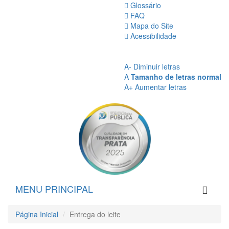
Glossário
FAQ
Mapa do Site
Acessibilidade
A
- Sem Contraste
A
- Contraste
A-
Diminuir letras
A
Tamanho de letras normal
A+
Aumentar letras
MENU PRINCIPAL
Página Inicial
Entrega do leite