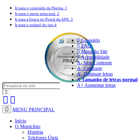
Ir para o conteúdo
da Página.
1
Ir para o menu
principal.
2
Ir para a busca
no Portal da ANS.
3
Ir para o rodapé
do site.
4
Glossário
FAQ
Mapa do Site
Acessibilidade
A
- Sem Contraste
A
- Contraste
A-
Diminuir letras
A
Tamanho de letras normal
A+
Aumentar letras
MENU PRINCIPAL
Início
O Município
História
Telefones Úteis