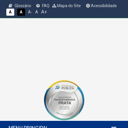
Glossário
FAQ
Mapa do Site
Acessibilidade
A+
A
A
A
A-
MENU PRINCIPAL