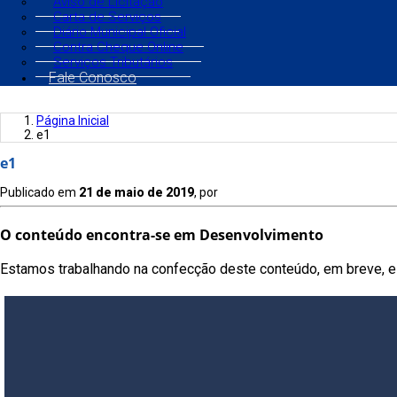
Aviso de Licitação
Carta de Serviços
Diário Municipal Oficial
Contra Cheque Online
Serviços Tributários
Fale Conosco
Página Inicial
e1
e1
Publicado em
21 de maio de 2019
, por
O conteúdo encontra-se em Desenvolvimento
Estamos trabalhando na confecção deste conteúdo, em breve, es