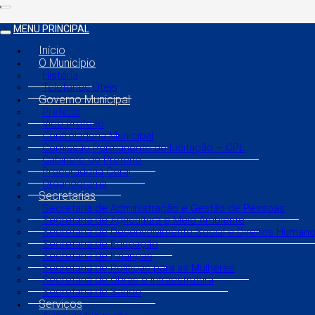
MENU PRINCIPAL
Início
O Município
História
Telefones Úteis
Governo Municipal
Prefeito
Vice Prefeito
Controladoria Municipal
Comissão Permanente de Licitação – CPL
Gabinete do Prefeito
Procuradoria Geral
Organograma
Secretarias
Secretaria de Administração e Gestão de Pessoas
Secretaria de Agricultura e Meio Ambiente
Secretaria de Desenvolvimento Social e Direitos Human
Secretaria de Educação
Secretaria de Finanças
Secretaria de Políticas para as Mulheres
Secretaria de Obras e Infraestrutura
Secretaria de Saúde
Serviços