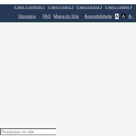
Ir para o conteúdo
1
Ir para o menu
2
Ir para a busca
3
Ir para o rodapé
4
Glossário
FAQ
Mapa do Site
Acessibilidade
A
A
A-