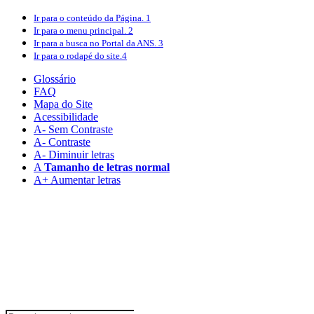
Ir para o conteúdo
da Página.
1
Ir para o menu
principal.
2
Ir para a busca
no Portal da ANS.
3
Ir para o rodapé
do site.
4
Glossário
FAQ
Mapa do Site
Acessibilidade
A
- Sem Contraste
A
- Contraste
A-
Diminuir letras
A
Tamanho de letras normal
A+
Aumentar letras