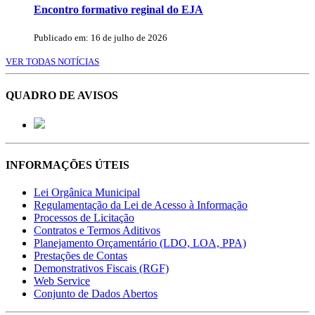
Encontro formativo reginal do EJA
Publicado em: 16 de julho de 2026
VER TODAS NOTÍCIAS
QUADRO DE AVISOS
INFORMAÇÕES ÚTEIS
Lei Orgânica Municipal
Regulamentação da Lei de Acesso à Informação
Processos de Licitação
Contratos e Termos Aditivos
Planejamento Orçamentário (LDO, LOA, PPA)
Prestações de Contas
Demonstrativos Fiscais (RGF)
Web Service
Conjunto de Dados Abertos