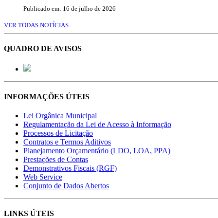
Publicado em: 16 de julho de 2026
VER TODAS NOTÍCIAS
QUADRO DE AVISOS
INFORMAÇÕES ÚTEIS
Lei Orgânica Municipal
Regulamentação da Lei de Acesso à Informação
Processos de Licitação
Contratos e Termos Aditivos
Planejamento Orçamentário (LDO, LOA, PPA)
Prestações de Contas
Demonstrativos Fiscais (RGF)
Web Service
Conjunto de Dados Abertos
LINKS ÚTEIS