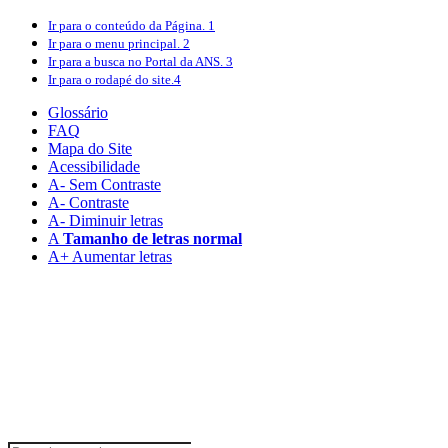
Ir para o conteúdo
da Página.
1
Ir para o menu
principal.
2
Ir para a busca
no Portal da ANS.
3
Ir para o rodapé
do site.
4
Glossário
FAQ
Mapa do Site
Acessibilidade
A
- Sem Contraste
A
- Contraste
A-
Diminuir letras
A
Tamanho de letras normal
A+
Aumentar letras