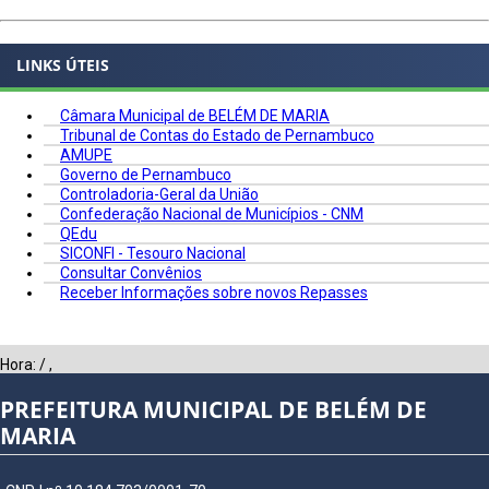
LINKS ÚTEIS
Câmara Municipal de BELÉM DE MARIA
Tribunal de Contas do Estado de Pernambuco
AMUPE
Governo de Pernambuco
Controladoria-Geral da União
Confederação Nacional de Municípios - CNM
QEdu
SICONFI - Tesouro Nacional
Consultar Convênios
Receber Informações sobre novos Repasses
Hora:
/
,
PREFEITURA MUNICIPAL DE BELÉM DE
MARIA