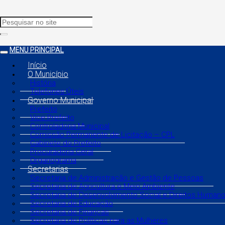
MENU PRINCIPAL
Início
O Município
História
Telefones Úteis
Governo Municipal
Prefeito
Vice Prefeito
Controladoria Municipal
Comissão Permanente de Licitação – CPL
Gabinete do Prefeito
Procuradoria Geral
Organograma
Secretarias
Secretaria de Administração e Gestão de Pessoas
Secretaria de Agricultura e Meio Ambiente
Secretaria de Desenvolvimento Social e Direitos Human
Secretaria de Educação
Secretaria de Finanças
Secretaria de Políticas para as Mulheres