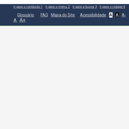
Ir para o conteúdo
1
Ir para o menu
2
Ir para a busca
3
Ir para o rodapé
4
Glossário
FAQ
Mapa do Site
Acessibilidade
A
A
A-
A+
A