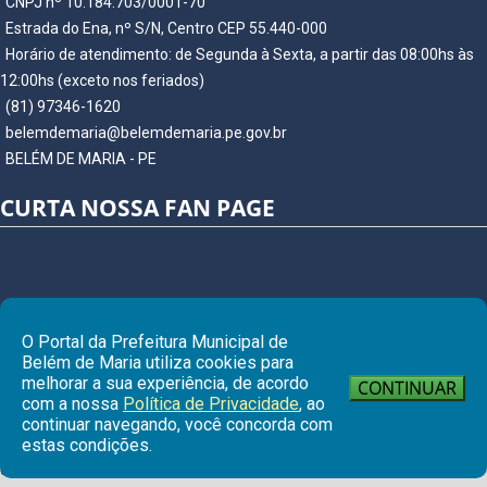
CNPJ nº 10.184.703/0001-70
Estrada do Ena, nº S/N, Centro CEP 55.440-000
Horário de atendimento: de Segunda à Sexta, a partir das 08:00hs às
12:00hs (exceto nos feriados)
(81) 97346-1620
belemdemaria@belemdemaria.pe.gov.br
BELÉM DE MARIA - PE
CURTA NOSSA FAN PAGE
O Portal da Prefeitura Municipal de
Belém de Maria utiliza cookies para
melhorar a sua experiência, de acordo
CONTINUAR
com a nossa
Política de Privacidade
, ao
continuar navegando, você concorda com
Ir para
estas condições.
© Copyright 2026 Prefeitura Municipal de BELÉM DE MARIA | Todos os
direitos reservados