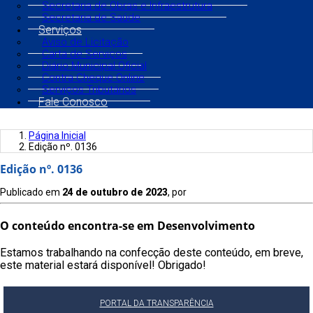
Secretaria de Obras e Infraestrutura
Secretaria de Saúde
Serviços
Aviso de Licitação
Carta de Serviços
Diário Municipal Oficial
Contra Cheque Online
Serviços Tributários
Fale Conosco
Página Inicial
Edição nº. 0136
Edição nº. 0136
Publicado em
24 de outubro de 2023
, por
O conteúdo encontra-se em Desenvolvimento
Estamos trabalhando na confecção deste conteúdo, em breve,
este material estará disponível! Obrigado!
PORTAL DA TRANSPARÊNCIA