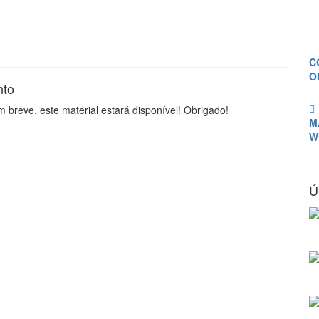
C
O
nto
breve, este material estará disponível! Obrigado!
M
W
Ú