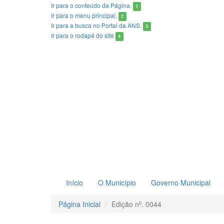
Ir para o conteúdo
da Página.
1
Ir para o menu
principal.
2
Ir para a busca
no Portal da ANS.
3
Ir para o rodapé
do site.
4
Início
O Município
Governo Municipal
Página Inicial
Edição nº. 0044