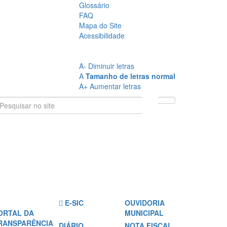
Glossário
FAQ
Mapa do Site
Acessibilidade
A
- Sem Contraste
A
- Contraste
A-
Diminuir letras
A
Tamanho de letras normal
A+
Aumentar letras
E-SIC
OUVIDORIA
ORTAL DA
MUNICIPAL
RANSPARÊNCIA
DIÁRIO
NOTA FISCAL