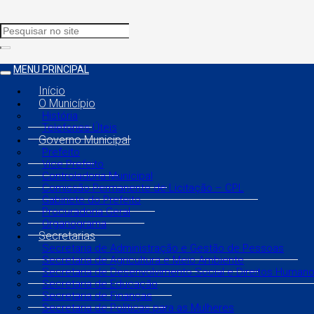
MENU PRINCIPAL
Início
O Município
História
Telefones Úteis
Governo Municipal
Prefeito
Vice Prefeito
Controladoria Municipal
Comissão Permanente de Licitação – CPL
Gabinete do Prefeito
Procuradoria Geral
Organograma
Secretarias
Secretaria de Administração e Gestão de Pessoas
Secretaria de Agricultura e Meio Ambiente
Secretaria de Desenvolvimento Social e Direitos Human
Secretaria de Educação
Secretaria de Finanças
Secretaria de Políticas para as Mulheres