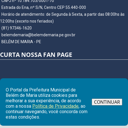
CNPJ nº 10.184.703/0001-70
Estrada do Ena, nº S/N, Centro CEP 55.440-000
Horário de atendimento: de Segunda à Sexta, a partir das 08:00hs às
12:00hs (exceto nos feriados)
(81) 97346-1620
belemdemaria@belemdemaria.pe.gov.br
BELÉM DE MARIA - PE
CURTA NOSSA FAN PAGE
O Portal da Prefeitura Municipal de
Belém de Maria utiliza cookies para
melhorar a sua experiência, de acordo
CONTINUAR
com a nossa
Política de Privacidade
, ao
continuar navegando, você concorda com
Ir para
estas condições.
© Copyright 2026 Prefeitura Municipal de BELÉM DE MARIA | Todos os
direitos reservados