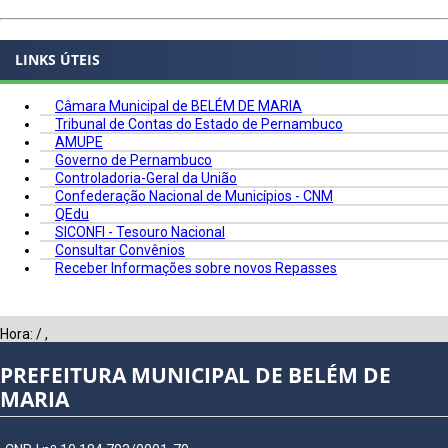
LINKS ÚTEIS
Câmara Municipal de BELÉM DE MARIA
Tribunal de Contas do Estado de Pernambuco
AMUPE
Governo de Pernambuco
Controladoria-Geral da União
Confederação Nacional de Municípios - CNM
QEdu
SICONFI - Tesouro Nacional
Consultar Convênios
Receber Informações sobre novos Repasses
Hora:
/
,
PREFEITURA MUNICIPAL DE BELÉM DE
MARIA