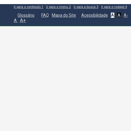
Ir para o conteúdo
1
Ir para o menu
2
Ir para a busca
3
Ir para o rodapé
4
Glossário
FAQ
Mapa do Site
Acessibilidade
A
A
A-
A+
A