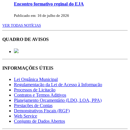
Encontro formativo reginal do EJA
Publicado em: 16 de julho de 2026
VER TODAS NOTÍCIAS
QUADRO DE AVISOS
INFORMAÇÕES ÚTEIS
Lei Orgânica Municipal
Regulamentação da Lei de Acesso à Informação
Processos de Licitação
Contratos e Termos Aditivos
Planejamento Orçamentário (LDO, LOA, PPA)
Prestações de Contas
Demonstrativos Fiscais (RGF)
Web Service
Conjunto de Dados Abertos