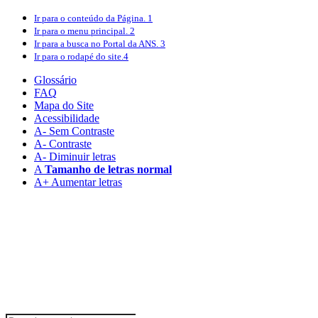
Ir para o conteúdo
da Página.
1
Ir para o menu
principal.
2
Ir para a busca
no Portal da ANS.
3
Ir para o rodapé
do site.
4
Glossário
FAQ
Mapa do Site
Acessibilidade
A
- Sem Contraste
A
- Contraste
A-
Diminuir letras
A
Tamanho de letras normal
A+
Aumentar letras