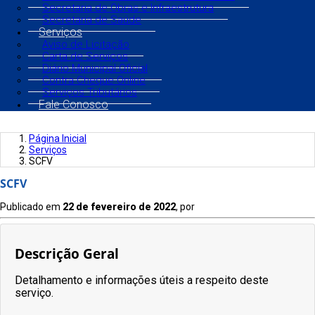
Secretaria de Obras e Infraestrutura
Secretaria de Saúde
Serviços
Aviso de Licitação
Carta de Serviços
Diário Municipal Oficial
Contra Cheque Online
Serviços Tributários
Fale Conosco
Página Inicial
Serviços
SCFV
SCFV
Publicado em
22 de fevereiro de 2022
, por
Descrição Geral
Detalhamento e informações úteis a respeito deste
serviço.