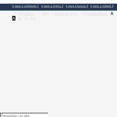
Ir para o conteúdo
1
Ir para o menu
2
Ir para a busca
3
Ir para o rodapé
4
Glossário
FAQ
Mapa do Site
Acessibilidade
A
A+
A
A
A-