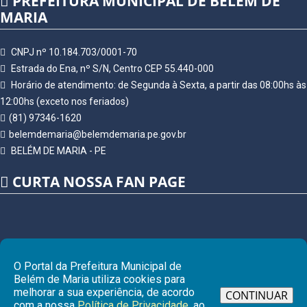
PREFEITURA MUNICIPAL DE BELÉM DE
MARIA
CNPJ nº 10.184.703/0001-70
Estrada do Ena, nº S/N, Centro CEP 55.440-000
Horário de atendimento: de Segunda à Sexta, a partir das 08:00hs às
12:00hs (exceto nos feriados)
(81) 97346-1620
belemdemaria@belemdemaria.pe.gov.br
BELÉM DE MARIA - PE
CURTA NOSSA FAN PAGE
O Portal da Prefeitura Municipal de
Belém de Maria utiliza cookies para
melhorar a sua experiência, de acordo
CONTINUAR
com a nossa
Política de Privacidade
, ao