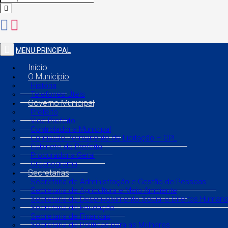
MENU PRINCIPAL
Início
O Município
História
Telefones Úteis
Governo Municipal
Prefeito
Vice Prefeito
Controladoria Municipal
Comissão Permanente de Licitação – CPL
Gabinete do Prefeito
Procuradoria Geral
Organograma
Secretarias
Secretaria de Administração e Gestão de Pessoas
Secretaria de Agricultura e Meio Ambiente
Secretaria de Desenvolvimento Social e Direitos Human
Secretaria de Educação
Secretaria de Finanças
Secretaria de Políticas para as Mulheres