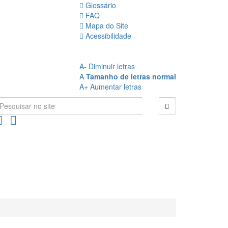
Glossário
FAQ
Mapa do Site
Acessibilidade
A
- Sem Contraste
A
- Contraste
A-
Diminuir letras
A
Tamanho de letras normal
A+
Aumentar letras