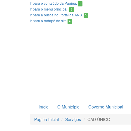
Ir para o conteúdo
da Página.
1
Ir para o menu
principal.
2
Ir para a busca
no Portal da ANS.
3
Ir para o rodapé
do site.
4
Início
O Município
Governo Municipal
Página Inicial
Serviços
CAD ÚNICO