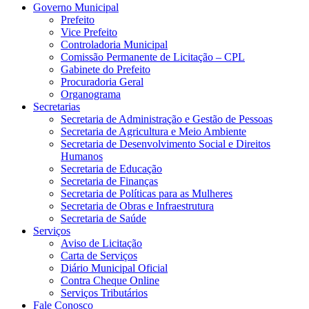
Governo Municipal
Prefeito
Vice Prefeito
Controladoria Municipal
Comissão Permanente de Licitação – CPL
Gabinete do Prefeito
Procuradoria Geral
Organograma
Secretarias
Secretaria de Administração e Gestão de Pessoas
Secretaria de Agricultura e Meio Ambiente
Secretaria de Desenvolvimento Social e Direitos
Humanos
Secretaria de Educação
Secretaria de Finanças
Secretaria de Políticas para as Mulheres
Secretaria de Obras e Infraestrutura
Secretaria de Saúde
Serviços
Aviso de Licitação
Carta de Serviços
Diário Municipal Oficial
Contra Cheque Online
Serviços Tributários
Fale Conosco