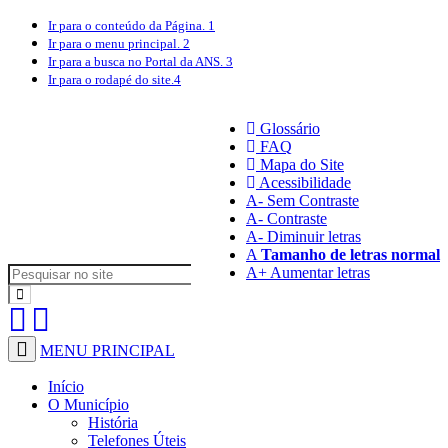
Ir para o conteúdo
da Página.
1
Ir para o menu
principal.
2
Ir para a busca
no Portal da ANS.
3
Ir para o rodapé
do site.
4
Glossário
FAQ
Mapa do Site
Acessibilidade
A
- Sem Contraste
A
- Contraste
A-
Diminuir letras
A
Tamanho de letras normal
A+
Aumentar letras
MENU PRINCIPAL
Início
O Município
História
Telefones Úteis