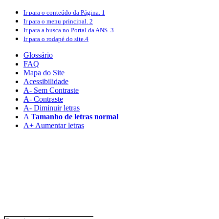
Ir para o conteúdo
da Página.
1
Ir para o menu
principal.
2
Ir para a busca
no Portal da ANS.
3
Ir para o rodapé
do site.
4
Glossário
FAQ
Mapa do Site
Acessibilidade
A
- Sem Contraste
A
- Contraste
A-
Diminuir letras
A
Tamanho de letras normal
A+
Aumentar letras