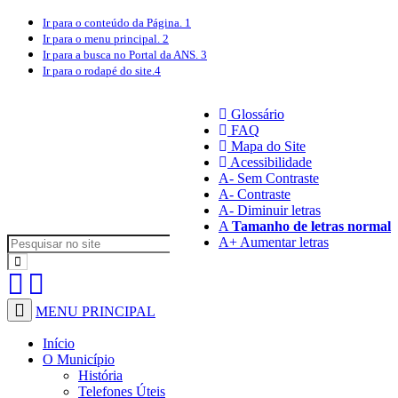
Ir para o conteúdo
da Página.
1
Ir para o menu
principal.
2
Ir para a busca
no Portal da ANS.
3
Ir para o rodapé
do site.
4
Glossário
FAQ
Mapa do Site
Acessibilidade
A
- Sem Contraste
A
- Contraste
A-
Diminuir letras
A
Tamanho de letras normal
A+
Aumentar letras
MENU PRINCIPAL
Início
O Município
História
Telefones Úteis