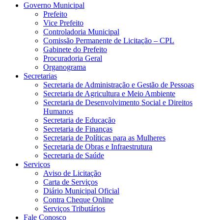
Governo Municipal
Prefeito
Vice Prefeito
Controladoria Municipal
Comissão Permanente de Licitação – CPL
Gabinete do Prefeito
Procuradoria Geral
Organograma
Secretarias
Secretaria de Administração e Gestão de Pessoas
Secretaria de Agricultura e Meio Ambiente
Secretaria de Desenvolvimento Social e Direitos
Humanos
Secretaria de Educação
Secretaria de Finanças
Secretaria de Políticas para as Mulheres
Secretaria de Obras e Infraestrutura
Secretaria de Saúde
Serviços
Aviso de Licitação
Carta de Serviços
Diário Municipal Oficial
Contra Cheque Online
Serviços Tributários
Fale Conosco