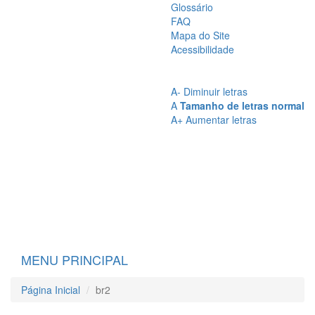
Glossário
FAQ
Mapa do Site
Acessibilidade
A
- Sem Contraste
A
- Contraste
A-
Diminuir letras
A
Tamanho de letras normal
A+
Aumentar letras
MENU PRINCIPAL
Página Inicial
br2