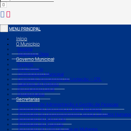
MENU PRINCIPAL
Início
O Município
História
Telefones Úteis
Governo Municipal
Prefeito
Vice Prefeito
Controladoria Municipal
Comissão Permanente de Licitação – CPL
Gabinete do Prefeito
Procuradoria Geral
Organograma
Secretarias
Secretaria de Administração e Gestão de Pessoas
Secretaria de Agricultura e Meio Ambiente
Secretaria de Desenvolvimento Social e Direitos Human
Secretaria de Educação
Secretaria de Finanças
Secretaria de Políticas para as Mulheres