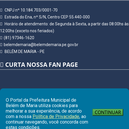
CNPJ nº 10.184.703/0001-70
Estrada do Ena, nº S/N, Centro CEP 55.440-000
Horário de atendimento: de Segunda à Sexta, a partir das 08:00hs às
12:00hs (exceto nos feriados)
(81) 97346-1620
belemdemaria@belemdemaria.pe.gov.br
BELÉM DE MARIA - PE
CURTA NOSSA FAN PAGE
O Portal da Prefeitura Municipal de
Belém de Maria utiliza cookies para
melhorar a sua experiência, de acordo
CONTINUAR
com a nossa
Política de Privacidade
, ao
continuar navegando, você concorda com
Ir pa
estas condições.