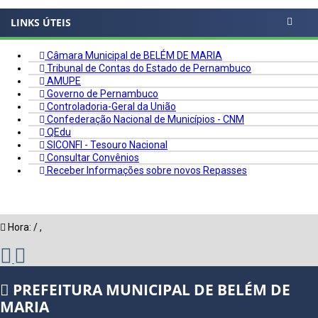
LINKS ÚTEIS
Câmara Municipal de BELÉM DE MARIA
Tribunal de Contas do Estado de Pernambuco
AMUPE
Governo de Pernambuco
Controladoria-Geral da União
Confederação Nacional de Municípios - CNM
QEdu
SICONFI - Tesouro Nacional
Consultar Convênios
Receber Informações sobre novos Repasses
Hora:
/
,
PREFEITURA MUNICIPAL DE BELÉM DE
MARIA