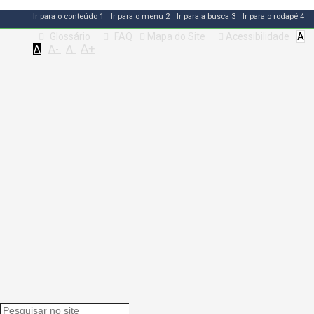
Ir para o conteúdo
1
Ir para o menu
2
Ir para a busca
3
Ir para o rodapé
4
Glossário
FAQ
Mapa do Site
Acessibilidade
A
A+
A
A
A-