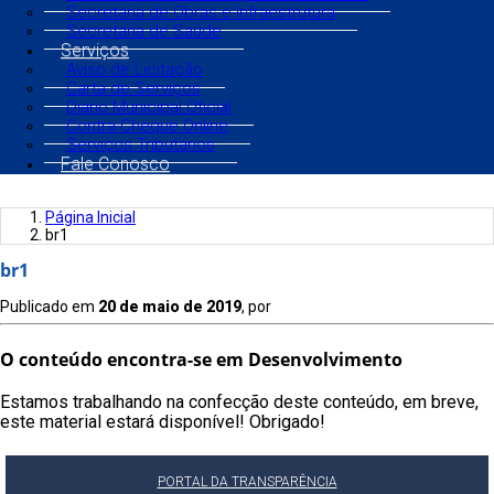
Secretaria de Obras e Infraestrutura
Secretaria de Saúde
Serviços
Aviso de Licitação
Carta de Serviços
Diário Municipal Oficial
Contra Cheque Online
Serviços Tributários
Fale Conosco
Página Inicial
br1
br1
Publicado em
20 de maio de 2019
, por
O conteúdo encontra-se em Desenvolvimento
Estamos trabalhando na confecção deste conteúdo, em breve,
este material estará disponível! Obrigado!
PORTAL DA TRANSPARÊNCIA