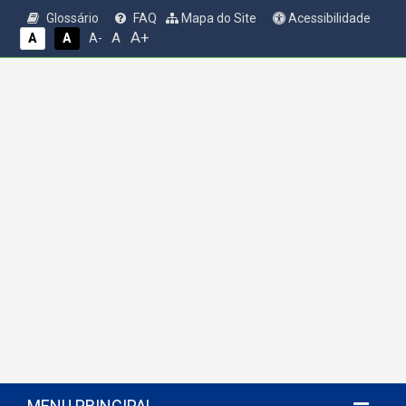
Glossário
FAQ
Mapa do Site
Acessibilidade
A+
A
A
A
A-
MENU PRINCIPAL