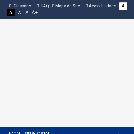
Glossário
FAQ
Mapa do Site
Acessibilidade
A
A+
A
A
A-
MENU PRINCIPAL