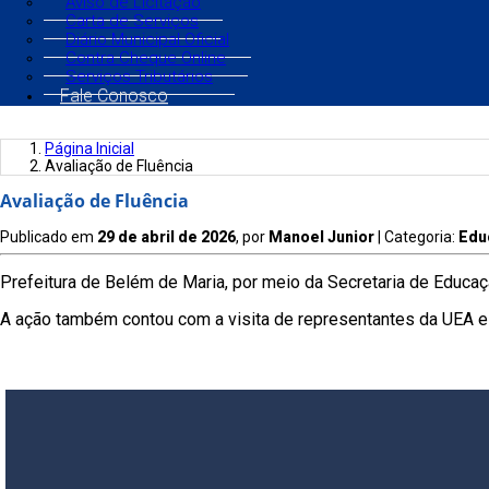
Aviso de Licitação
Carta de Serviços
Diário Municipal Oficial
Contra Cheque Online
Serviços Tributários
Fale Conosco
Página Inicial
Avaliação de Fluência
Avaliação de Fluência
Publicado em
29 de abril de 2026
, por
Manoel Junior
| Categoria:
Edu
Prefeitura de Belém de Maria, por meio da Secretaria de Educaçã
A ação também contou com a visita de representantes da UEA