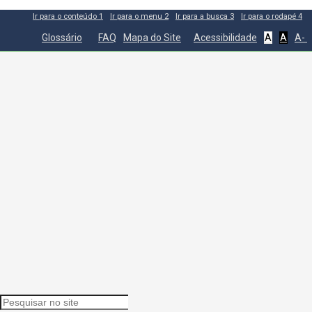
Ir para o conteúdo
1
Ir para o menu
2
Ir para a busca
3
Ir para o rodapé
4
Glossário
FAQ
Mapa do Site
Acessibilidade
A
A
A-