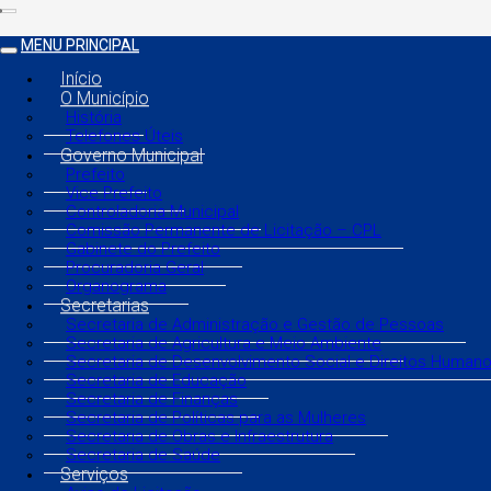
MENU PRINCIPAL
Início
O Município
História
Telefones Úteis
Governo Municipal
Prefeito
Vice Prefeito
Controladoria Municipal
Comissão Permanente de Licitação – CPL
Gabinete do Prefeito
Procuradoria Geral
Organograma
Secretarias
Secretaria de Administração e Gestão de Pessoas
Secretaria de Agricultura e Meio Ambiente
Secretaria de Desenvolvimento Social e Direitos Human
Secretaria de Educação
Secretaria de Finanças
Secretaria de Políticas para as Mulheres
Secretaria de Obras e Infraestrutura
Secretaria de Saúde
Serviços