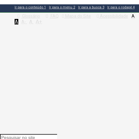
Ir para o conteúdo
1
Ir para o menu
2
Ir para a busca
3
Ir para o rodapé
4
Glossário
FAQ
Mapa do Site
Acessibilidade
A
A+
A
A
A-