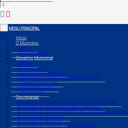
MENU PRINCIPAL
Início
O Município
História
Telefones Úteis
Governo Municipal
Prefeito
Vice Prefeito
Controladoria Municipal
Comissão Permanente de Licitação – CPL
Gabinete do Prefeito
Procuradoria Geral
Organograma
Secretarias
Secretaria de Administração e Gestão de Pessoas
Secretaria de Agricultura e Meio Ambiente
Secretaria de Desenvolvimento Social e Direitos Human
Secretaria de Educação
Secretaria de Finanças
Secretaria de Políticas para as Mulheres