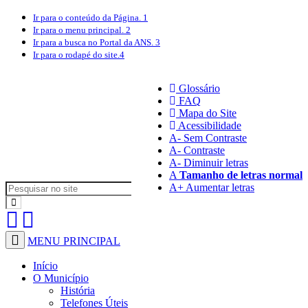
Ir para o conteúdo
da Página.
1
Ir para o menu
principal.
2
Ir para a busca
no Portal da ANS.
3
Ir para o rodapé
do site.
4
Glossário
FAQ
Mapa do Site
Acessibilidade
A
- Sem Contraste
A
- Contraste
A-
Diminuir letras
A
Tamanho de letras normal
A+
Aumentar letras
MENU PRINCIPAL
Início
O Município
História
Telefones Úteis