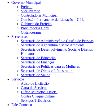
Governo Municipal
Prefeito
Vice Prefeito
Controladoria Municipal
Comissão Permanente de Licitação – CPL
Gabinete do Prefeito
Procuradoria Geral
Organograma
Secretarias
Secretaria de Administração e Gestão de Pessoas
Secretaria de Agricultura e Meio Ambiente
Secretaria de Desenvolvimento Social e Direitos
Humanos
Secretaria de Educação
Secretaria de Finanças
Secretaria de Políticas para as Mulheres
Secretaria de Obras e Infraestrutura
Secretaria de Saúde
Serviços
Aviso de Licitação
Carta de Serviços
Diário Municipal Oficial
Contra Cheque Online
Serviços Tributários
Fale Conosco