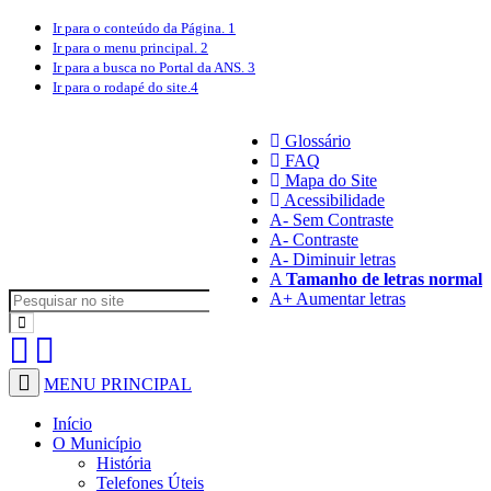
Ir para o conteúdo
da Página.
1
Ir para o menu
principal.
2
Ir para a busca
no Portal da ANS.
3
Ir para o rodapé
do site.
4
Glossário
FAQ
Mapa do Site
Acessibilidade
A
- Sem Contraste
A
- Contraste
A-
Diminuir letras
A
Tamanho de letras normal
A+
Aumentar letras
MENU PRINCIPAL
Início
O Município
História
Telefones Úteis