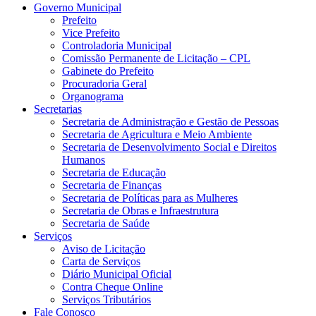
Governo Municipal
Prefeito
Vice Prefeito
Controladoria Municipal
Comissão Permanente de Licitação – CPL
Gabinete do Prefeito
Procuradoria Geral
Organograma
Secretarias
Secretaria de Administração e Gestão de Pessoas
Secretaria de Agricultura e Meio Ambiente
Secretaria de Desenvolvimento Social e Direitos
Humanos
Secretaria de Educação
Secretaria de Finanças
Secretaria de Políticas para as Mulheres
Secretaria de Obras e Infraestrutura
Secretaria de Saúde
Serviços
Aviso de Licitação
Carta de Serviços
Diário Municipal Oficial
Contra Cheque Online
Serviços Tributários
Fale Conosco