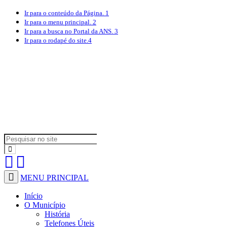
Ir para o conteúdo
da Página.
1
Ir para o menu
principal.
2
Ir para a busca
no Portal da ANS.
3
Ir para o rodapé
do site.
4
MENU PRINCIPAL
Início
O Município
História
Telefones Úteis