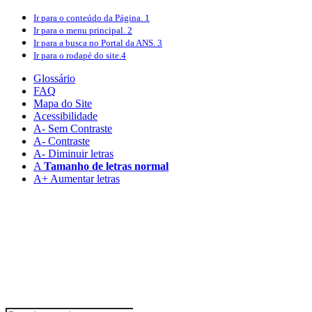
Ir para o conteúdo
da Página.
1
Ir para o menu
principal.
2
Ir para a busca
no Portal da ANS.
3
Ir para o rodapé
do site.
4
Glossário
FAQ
Mapa do Site
Acessibilidade
A
- Sem Contraste
A
- Contraste
A-
Diminuir letras
A
Tamanho de letras normal
A+
Aumentar letras