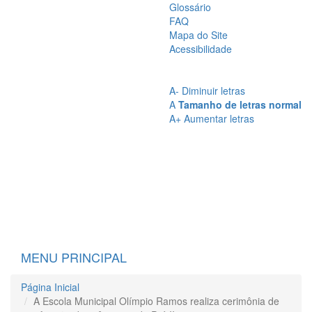
Glossário
FAQ
Mapa do Site
Acessibilidade
A
- Sem Contraste
A
- Contraste
A-
Diminuir letras
A
Tamanho de letras normal
A+
Aumentar letras
MENU PRINCIPAL
Página Inicial
A Escola Municipal Olímpio Ramos realiza cerimônia de